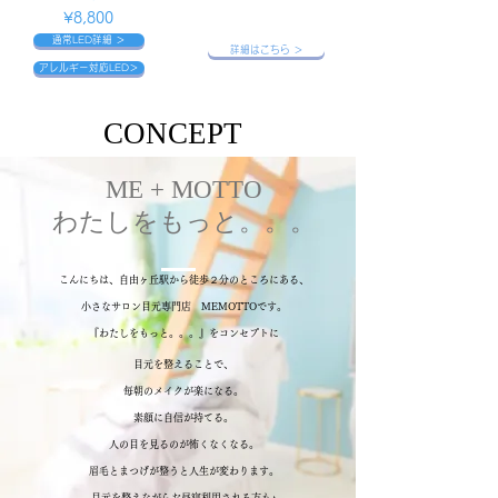
エステ
​¥8,800
通常LED詳細 ＞
詳細はこちら ＞
アレルギー対応LED＞
CONCEPT
​ME + MOTTO
わたしをもっと。。。
こんにちは、自
由ヶ丘駅から徒歩２分のところにある、​
小さなサロン目元専門店
MEMOTTOです
。
『わたしをもっと。。。』をコンセプトに
​目元を整えることで、
毎朝のメイクが楽になる。
素顔に自信が持てる。
人の目を見るのが怖くなくなる。
眉毛とまつげが整うと人生が変わります。
目元を整えながらお昼寝利用される方も♪