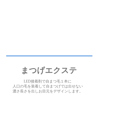
​まつげエクステ
LED接着剤で自まつ毛１本に
人口の毛を装着して自まつげでは出せない
濃さ長さを出しお目元をデザインします。