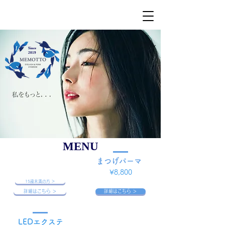
Since
2019
MENU
​美眉WAX脱毛
まつげパーマ
​¥7,700
​¥8,800
15歳未満の方 ＞
詳細はこちら ＞
詳細はこちら ＞
LEDエクステ
ぷちフェイシャル