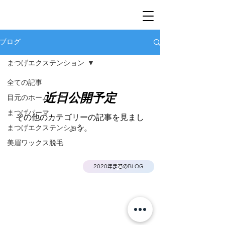
ブログ
まつげエクステンション
全ての記事
近日公開予定
目元のホームケア
まつげパーマ
その他のカテゴリーの記事を見まし
まつげエクステンション
ょう。
美眉ワックス脱毛
2020年までのBLOG
特定商取引に基づく表記