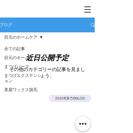
ブログ
目元のホームケア
全ての記事
近日公開予定
目元のホームケア
まつげパーマ
その他のカテゴリーの記事を見まし
まつげエクステンシ
ょう。
ョン
美眉ワックス脱毛
2020年までのBLOG
特定商取引に基づく表記