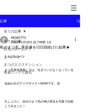
記事
全ての記事
MEMOTTO
全ての記事
2023年2月26日
読了時間: 1分
私のまつ毛…美容液を1日1回続けた結果★
目元のホームケア
まつげパーマ
こんにちは！
まつげエクステンション
まつ毛美容液無しでは、生きていけなくなっている
美眉ワックス脱毛
自由が丘のアイデザイナーMARIです。笑
久しぶりに、自分のまつ毛の伸び具合を写真で比較
してみました！