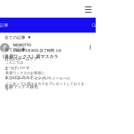
記事
全ての記事
MEMOTTO
全ての記事
2022年3月30日
読了時間: 1分
《美眉ワックス》眉マスカラ
目元のホームケア
こんにちは
まつげパーマ
美眉ワックスのお客様に
まつげエクステンション
ヘビーローテーションというメーカーの
ミニサンプル眉マスカラをプレゼントしておりま
美眉ワックス脱毛
す！