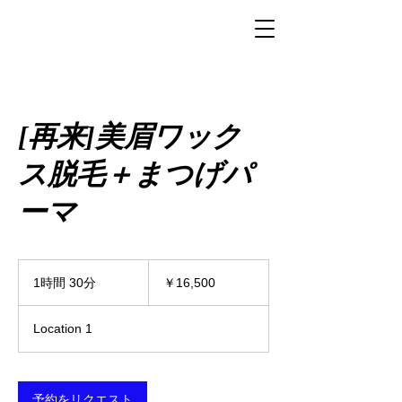
[再来]美眉ワック
ス脱毛＋まつげパ
ーマ
16,500
円
1時間 30分
1
￥16,500
時
3
Location 1
0
分
予約をリクエスト