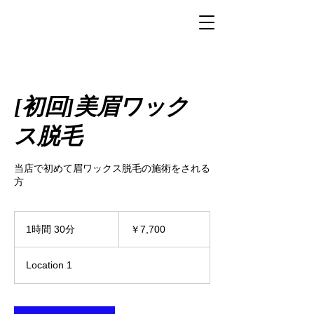
[初回]美眉ワック
ス脱毛
当店で初めて眉ワックス脱毛の施術をされる
方
7,700
円
1時間 30分
1
￥7,700
時
3
Location 1
0
分